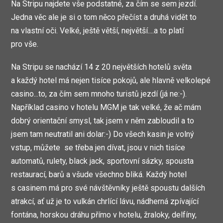
Na Stripu najdete vše podstatné, za čím se sem jezdí.
Jedna věc ale je si o tom něco přečíst a druhá vidět to
na vlastní oči. Velké, ještě větší, největší....a to platí
pro vše.
Na Stripu se nachází 14 z 20 největších hotelů světa
a každý hotel má nejen tisíce pokojů, ale hlavně velkolepé
casino...to, za čím sem mnoho turistů jezdí (já ne:-).
Například casino v hotelu MGM je tak velké, že ač mám
dobrý orientační smysl, tak jsem v něm zabloudil a to
jsem tam neutratil ani dolar:-) Do všech kasin je volný
vstup, můžete se třeba jen dívat, jsou v nich tisíce
automatů, rulety, black jack, sportovní sázky, spousta
restaurací, barů a všude všechno bliká. Každý hotel
s casinem má pro své návštěvníky ještě spoustu dalších
atrakcí, ať už je to vulkán chrlící lávu, nádherná zpívající
fontána, horskou dráhu přímo v hotelu, žraloky, delfíny,