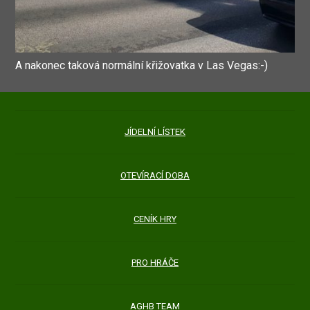
A nakonec taková normální křižovatka v Las Vegas:-)
JÍDELNÍ LÍSTEK
OTEVÍRACÍ DOBA
CENÍK HRY
PRO HRÁČE
AGHB TEAM