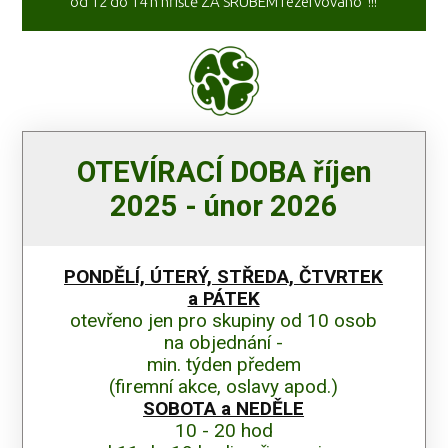
od 12 do 14 h hřiště ZA SRUBEM rezervováno !!!
OTEVÍRACÍ DOBA říjen
2025 - únor 2026
PONDĚLÍ, ÚTERÝ, STŘEDA, ČTVRTEK
a PÁTEK
otevřeno jen pro skupiny od 10 osob
na objednání -
min. týden předem
(firemní akce, oslavy apod.)
SOBOTA a NEDĚLE
10 - 20 hod