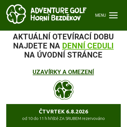
MENU
AKTUÁLNÍ OTEVÍRACÍ DOBU
NAJDETE NA
DENNÍ CEDULI
NA ÚVODNÍ STRÁNCE
UZAVÍRKY A OMEZENÍ
ČTVRTEK 6.8.2026
od 10 do 11 h hřiště ZA SRUBEM rezervováno