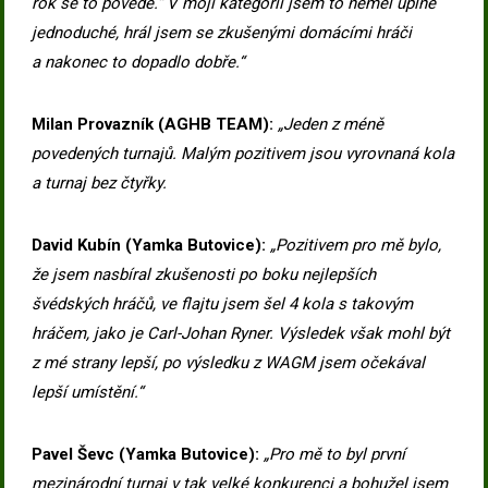
rok se to povede.“ V mojí kategorii jsem to neměl úplně
jednoduché, hrál jsem se zkušenými domácími hráči
a nakonec to dopadlo dobře.“
Milan Provazník (AGHB TEAM):
„Jeden z méně
povedených turnajů. Malým pozitivem jsou vyrovnaná kola
a turnaj bez čtyřky.
David Kubín (Yamka Butovice):
„Pozitivem pro mě bylo,
že jsem nasbíral zkušenosti po boku nejlepších
švédských hráčů, ve flajtu jsem šel 4 kola s takovým
hráčem, jako je Carl-Johan Ryner. Výsledek však mohl být
z mé strany lepší, po výsledku z WAGM jsem očekával
lepší umístění.“
Pavel Ševc (Yamka Butovice):
„Pro mě to byl první
mezinárodní turnaj v tak velké konkurenci a bohužel jsem