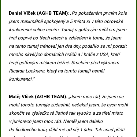
Daniel Vlček (AGHB TEAM)
: „
Po pokaženém prvním kole
jsem maximálně spokojený a 5.místa si v této obrovské
konkurenci velice cením. Turnaj s golfovým míčkem jsem
hrál poprvé po třech letech a vzhledem k tomu, že jsem
na tento turnaj trénoval jen dva dny, podařilo se mi porazit
mnoho skvělých domácích hráčů a i hráče z USA, kteří
hrají golfovým míčkem běžně. Smekám před výkonem
Ricarda Locknera, který na tomto turnaji neměl
konkurenci.“
Matěj Vlček (AGHB TEAM):
„
Jsem moc rád, že jsem se
mohl tohoto turnaje zúčastnit, nečekal jsem, že bych mohl
skončit ve výsledkové listině tak vysoko a za třetí místo
v juniorech jsem moc rád. Neměl jsem daleko
do finálového kola, dělil mě od něj 1 úder. Tak snad příští