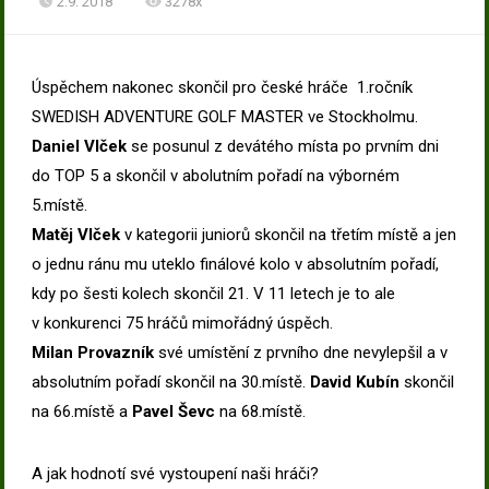
2.9. 2018
3278x
Úspěchem nakonec skončil pro české hráče 1.ročník
SWEDISH ADVENTURE GOLF MASTER ve Stockholmu.
Daniel Vlček
se posunul z devátého místa po prvním dni
do TOP 5 a skončil v abolutním pořadí na výborném
5.místě.
Matěj Vlček
v kategorii juniorů skončil na třetím místě a jen
o jednu ránu mu uteklo finálové kolo v absolutním pořadí,
kdy po šesti kolech skončil 21. V 11 letech je to ale
v konkurenci 75 hráčů mimořádný úspěch.
Milan Provazník
své umístění z prvního dne nevylepšil a v
absolutním pořadí skončil na 30.místě.
David Kubín
skončil
na 66.místě a
Pavel Ševc
na 68.místě.
A jak hodnotí své vystoupení naši hráči?